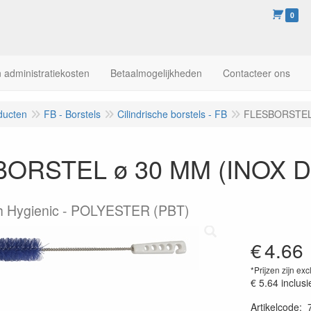
0
 administratiekosten
Betaalmogelijkheden
Contacteer ons
ducten
FB - Borstels
Cilindrische borstels - FB
FLESBORSTEL 
ORSTEL ø 30 MM (INOX 
h Hygienic - POLYESTER (PBT)
€
4.66
*Prijzen zijn exc
€ 5.64
inclusi
Artikelcode
: