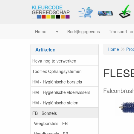
Home
Bedrijfsgegevens
Transport- en
Artikelen
Home
Pro
Heva nog te verwerken
FLESB
Toolflex Ophangsystemen
HM - Hygiënische borstels
Falconbrus
HM - Hygiënische vloerwissers
HM - Hygiënische stelen
FB - Borstels
Veegborstels - FB
Handborstels - FB