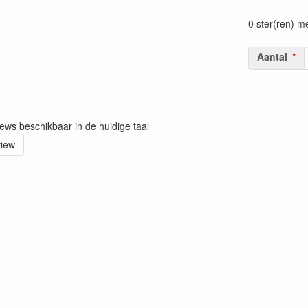
Prijszetting 
0 ster(ren) m
Aantal
iews beschikbaar in de huidige taal
view