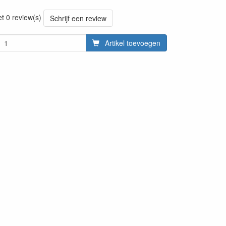
20220428
et 0 review(s)
Schrijf een review
Artikel toevoegen