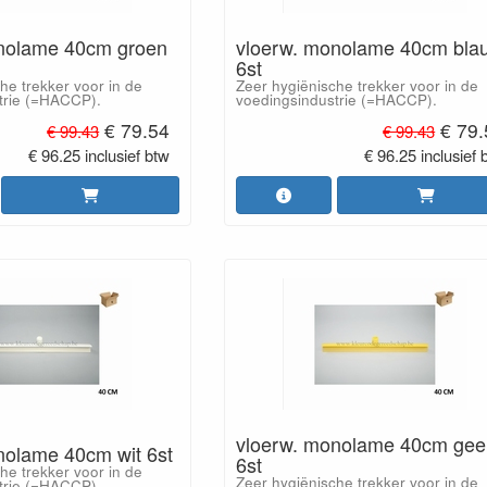
nolame 40cm groen
vloerw. monolame 40cm bla
6st
he trekker voor in de
Zeer hygiënische trekker voor in de
trie (=HACCP).
voedingsindustrie (=HACCP).
€ 79.54
€ 79
€ 99.43
€ 99.43
€ 96.25 inclusief btw
€ 96.25 inclusief 
vloerw. monolame 40cm gee
nolame 40cm wit 6st
6st
he trekker voor in de
Zeer hygiënische trekker voor in de
trie (=HACCP).