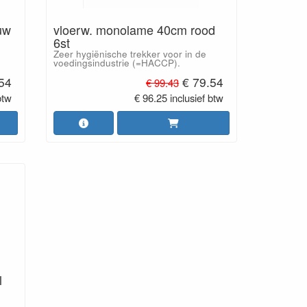
uw
vloerw. monolame 40cm rood
6st
Zeer hygiënische trekker voor in de
voedingsindustrie (=HACCP).
.54
€ 79.54
€ 99.43
btw
€ 96.25 inclusief btw
l