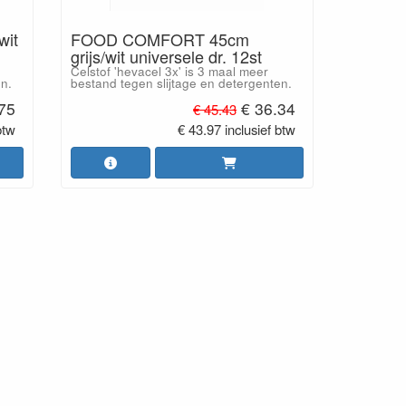
it
FOOD COMFORT 45cm
grijs/wit universele dr. 12st
Celstof 'hevacel 3x' is 3 maal meer
en.
bestand tegen slijtage en detergenten.
.75
€ 36.34
€ 45.43
btw
€ 43.97 inclusief btw