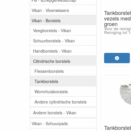
Vikan - Vloerwissers
Tankborstel
vezels me
Vikan - Borstels
groen
Voor de reinig
Veegborstels - Vikan
Reiniging tot 
Schuurborstels - Vikan
Handborstels - Vikan
Cilindrische borstels
Flessenborstels
Tankborstels
Wormhuisborstels
Andere cylindrische borstels
Andere borstels - Vikan
Vikan - Schuurpads
Tankborstel