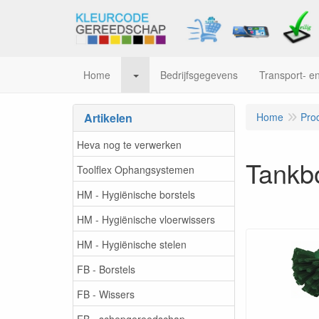
Home
Bedrijfsgegevens
Transport- en
Artikelen
Home
Pro
Heva nog te verwerken
Tankbo
Toolflex Ophangsystemen
HM - Hygiënische borstels
HM - Hygiënische vloerwissers
HM - Hygiënische stelen
FB - Borstels
FB - Wissers
FB - schepgereedschap