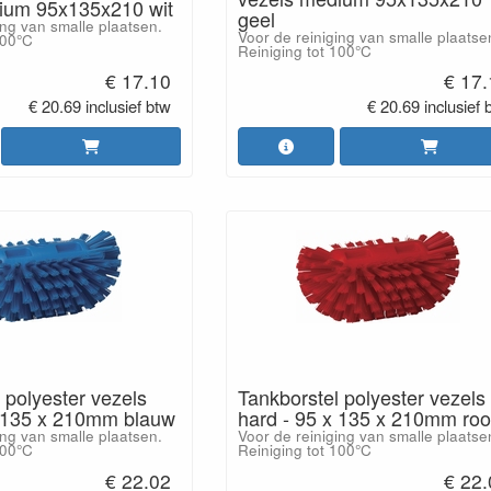
ium 95x135x210 wit
geel
ing van smalle plaatsen.
Voor de reiniging van smalle plaatse
100°C
Reiniging tot 100°C
€ 17.10
€ 17
€ 20.69 inclusief btw
€ 20.69 inclusief 
 polyester vezels
Tankborstel polyester vezels
x 135 x 210mm blauw
hard - 95 x 135 x 210mm ro
ing van smalle plaatsen.
Voor de reiniging van smalle plaatse
100°C
Reiniging tot 100°C
€ 22.02
€ 22