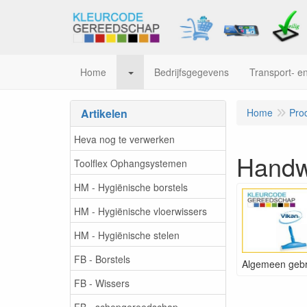
Home
Bedrijfsgegevens
Transport- en
Artikelen
Home
Pro
Heva nog te verwerken
Handw
Toolflex Ophangsystemen
HM - Hygiënische borstels
HM - Hygiënische vloerwissers
HM - Hygiënische stelen
FB - Borstels
Algemeen gebr
FB - Wissers
FB - schepgereedschap