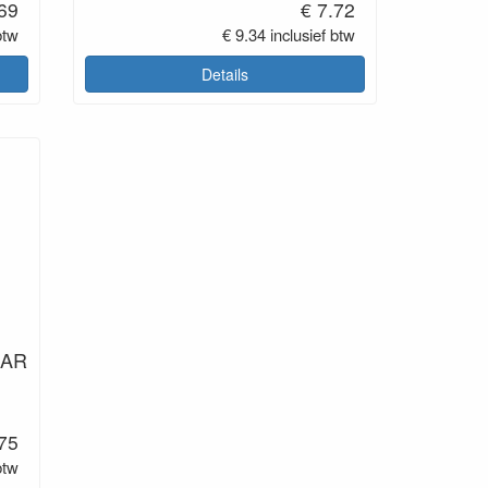
.69
€ 7.72
btw
€ 9.34 inclusief btw
Details
AAR
e
.75
btw