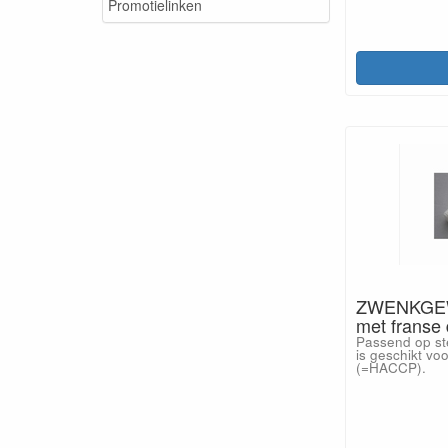
Promotielinken
ZWENKGEWR
met franse
Passend op st
is geschikt vo
(=HACCP).