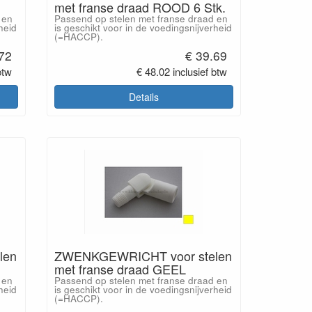
met franse draad ROOD 6 Stk.
 en
Passend op stelen met franse draad en
heid
is geschikt voor in de voedingsnijverheid
(=HACCP).
.72
€ 39.69
btw
€ 48.02 inclusief btw
Details
len
ZWENKGEWRICHT voor stelen
met franse draad GEEL
 en
Passend op stelen met franse draad en
heid
is geschikt voor in de voedingsnijverheid
(=HACCP).