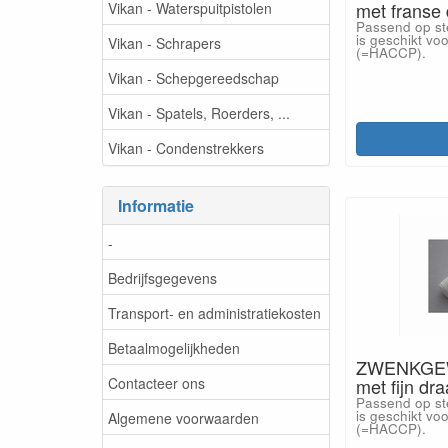
met franse
Vikan - Waterspuitpistolen
Passend op st
is geschikt vo
Vikan - Schrapers
(=HACCP).
Vikan - Schepgereedschap
Vikan - Spatels, Roerders, ...
Vikan - Condenstrekkers
Informatie
-
Bedrijfsgegevens
Transport- en administratiekosten
Betaalmogelijkheden
ZWENKGEWR
Contacteer ons
met fijn dr
Passend op st
is geschikt vo
Algemene voorwaarden
(=HACCP).