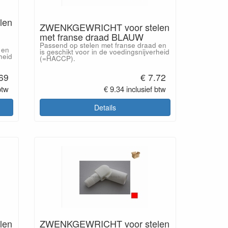
len
ZWENKGEWRICHT voor stelen
met franse draad BLAUW
Passend op stelen met franse draad en
 en
is geschikt voor in de voedingsnijverheid
heid
(=HACCP).
.69
€ 7.72
btw
€ 9.34 inclusief btw
Details
len
ZWENKGEWRICHT voor stelen