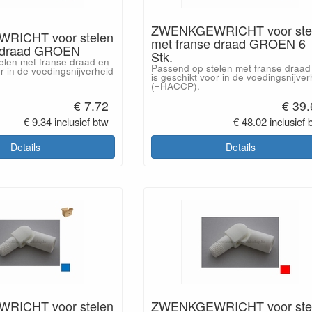
ZWENKGEWRICHT voor ste
ICHT voor stelen
met franse draad GROEN 6
e draad GROEN
Stk.
elen met franse draad en
Passend op stelen met franse draad
or in de voedingsnijverheid
is geschikt voor in de voedingsnijver
(=HACCP).
€ 7.72
€ 39
€ 9.34 inclusief btw
€ 48.02 inclusief 
Details
Details
ICHT voor stelen
ZWENKGEWRICHT voor ste