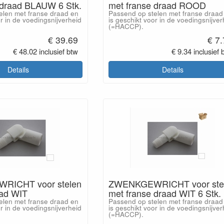
 draad BLAUW 6 Stk.
met franse draad ROOD
elen met franse draad en
Passend op stelen met franse draad
or in de voedingsnijverheid
is geschikt voor in de voedingsnijver
(=HACCP).
€ 39.69
€ 7
€ 48.02 inclusief btw
€ 9.34 inclusief 
Details
Details
ICHT voor stelen
ZWENKGEWRICHT voor ste
aad WIT
met franse draad WIT 6 Stk.
elen met franse draad en
Passend op stelen met franse draad
or in de voedingsnijverheid
is geschikt voor in de voedingsnijver
(=HACCP).