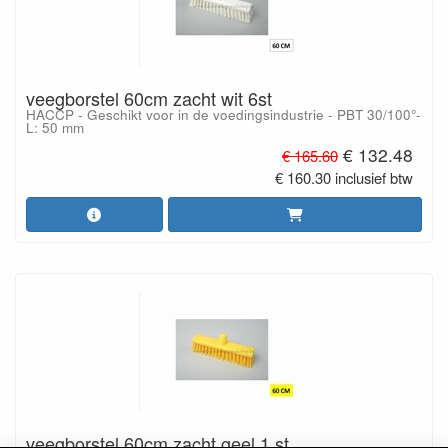
veegborstel 60cm zacht wit 6st
HACCP - Geschikt voor in de voedingsindustrie - PBT 30/100°-
L: 50 mm
€ 132.48
€ 165.60
€ 160.30 inclusief btw
veegborstel 60cm zacht geel 1 st