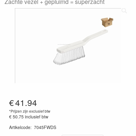
Zachte vezel + gepluimd = superzacht
€
41.94
*Prijzen zijn exclusief btw
€ 50.75
inclusief btw
Artikelcode
:
7045FWDS
Prijszetting 20220428