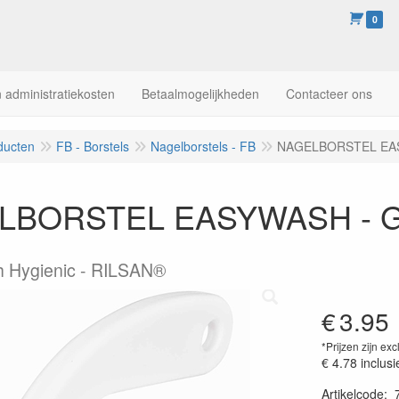
0
 administratiekosten
Betaalmogelijkheden
Contacteer ons
ducten
FB - Borstels
Nagelborstels - FB
NAGELBORSTEL EA
LBORSTEL EASYWASH - 
h Hygienic - RILSAN®
€
3.95
*Prijzen zijn exc
€ 4.78
inclusi
Artikelcode
: