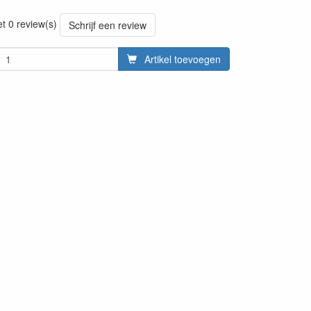
20220428
et 0 review(s)
Schrijf een review
Artikel toevoegen