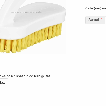
Prijszetting 
0 ster(ren) m
Aantal
iews beschikbaar in de huidige taal
view