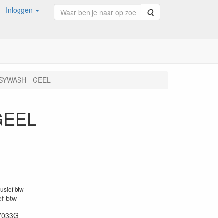
Inloggen
Zoeken
SYWASH - GEEL
GEEL
lusief btw
ef btw
7033G