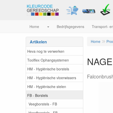
Home
Bedrijfsgegevens
Transport- en
Artikelen
Home
Pro
Heva nog te verwerken
NAGE
Toolflex Ophangsystemen
HM - Hygiënische borstels
Falconbrus
HM - Hygiënische vloerwissers
HM - Hygiënische stelen
FB - Borstels
Veegborstels - FB
Handborstels - FB