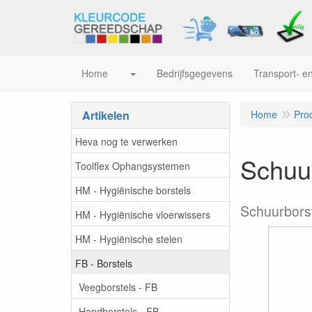
Home
Bedrijfsgegevens
Transport- en
Artikelen
Home
Pro
Heva nog te verwerken
Schuur
Toolflex Ophangsystemen
HM - Hygiënische borstels
Schuurborst
HM - Hygiënische vloerwissers
HM - Hygiënische stelen
FB - Borstels
Veegborstels - FB
Handborstels - FB