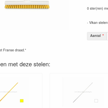
Prijszetting 
0 ster(ren) m
- Vikan stelen
Aantal
et Franse draad."
en met deze stelen: