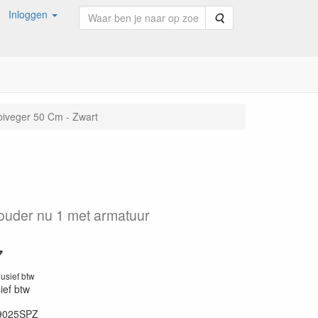
Inloggen
Zoeken
iveger 50 Cm - Zwart
ouder nu 1 met armatuur
7
lusief btw
sief btw
9025SPZ