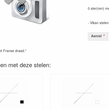
Prijszetting 
0 ster(ren) m
- Vikan stelen
Aantal
et Franse draad."
en met deze stelen: