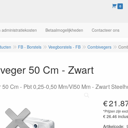
0
 administratiekosten
Betaalmogelijkheden
Contacteer ons
ducten
FB - Borstels
Veegborstels - FB
Combivegers
Comb
veger 50 Cm - Zwart
 50 Cm - Pbt 0,25-0,50 Mm/Vl50 Mm - Zwart Steelh
€
21.8
*Prijzen zijn exc
€ 26.46
inclu
Artikelcode
: