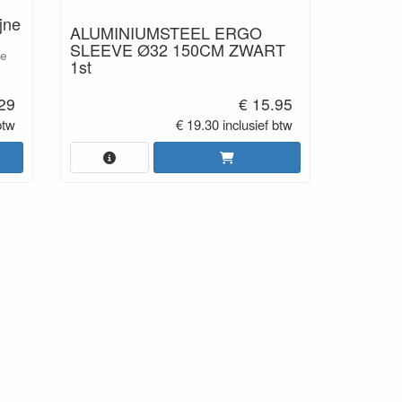
jne
ALUMINIUMSTEEL ERGO
SLEEVE Ø32 150CM ZWART
ze
1st
.29
€ 15.95
btw
€ 19.30 inclusief btw