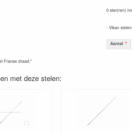
Prijszetting 
0 ster(ren) m
- Vikan stelen
Aantal
et Franse draad."
en met deze stelen: