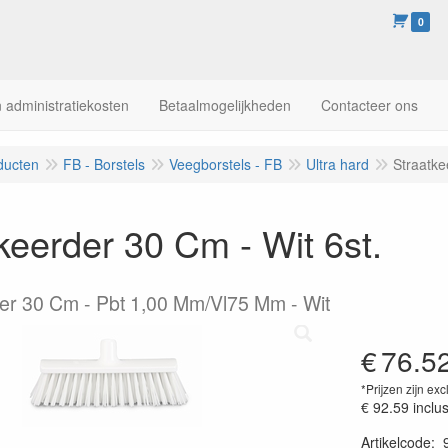
0
 administratiekosten
Betaalmogelijkheden
Contacteer ons
ducten
FB - Borstels
Veegborstels - FB
Ultra hard
Straatke
keerder 30 Cm - Wit 6st.
er 30 Cm - Pbt 1,00 Mm/Vl75 Mm - Wit
€
76.5
*Prijzen zijn exc
€ 92.59
inclu
Artikelcode
: