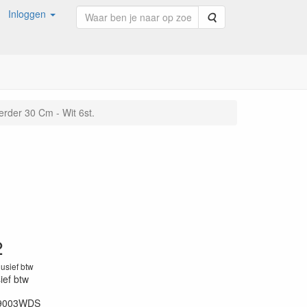
Inloggen
Zoeken
erder 30 Cm - Wit 6st.
2
lusief btw
sief btw
9003WDS