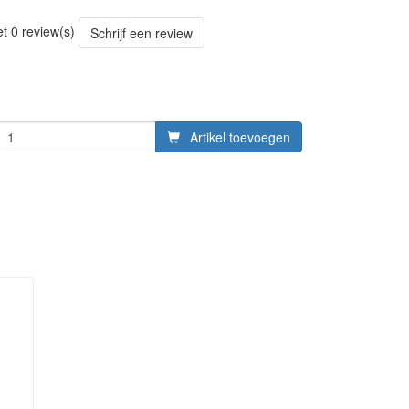
20220428
et 0 review(s)
Schrijf een review
Artikel toevoegen