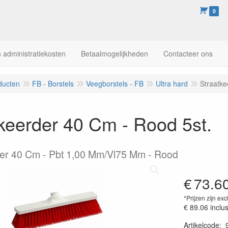
0
 administratiekosten
Betaalmogelijkheden
Contacteer ons
ducten
FB - Borstels
Veegborstels - FB
Ultra hard
Straatke
keerder 40 Cm - Rood 5st.
der 40 Cm - Pbt 1,00 Mm/Vl75 Mm - Rood
€
73.6
*Prijzen zijn exc
€ 89.06
inclu
Artikelcode
: