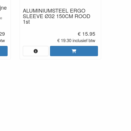
jne
ALUMINIUMSTEEL ERGO
SLEEVE Ø32 150CM ROOD
ze
1st
.29
€ 15.95
btw
€ 19.30 inclusief btw