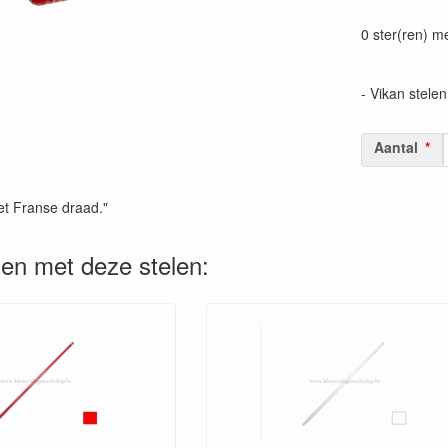
Prijszetting 
0 ster(ren) m
- Vikan stelen
Aantal
et Franse draad."
en met deze stelen: