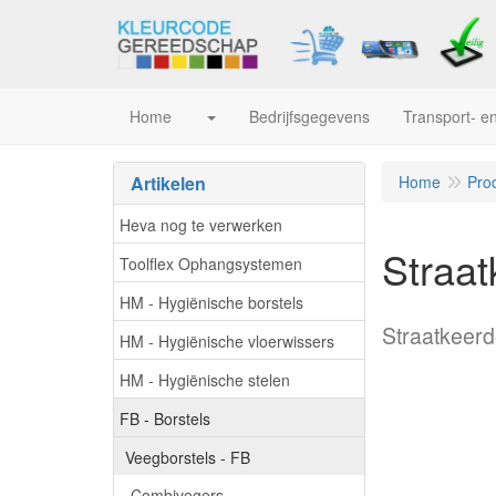
Home
Bedrijfsgegevens
Transport- en
Artikelen
Home
Pro
Heva nog te verwerken
Straat
Toolflex Ophangsystemen
HM - Hygiënische borstels
Straatkeer
HM - Hygiënische vloerwissers
HM - Hygiënische stelen
FB - Borstels
Veegborstels - FB
Combivegers