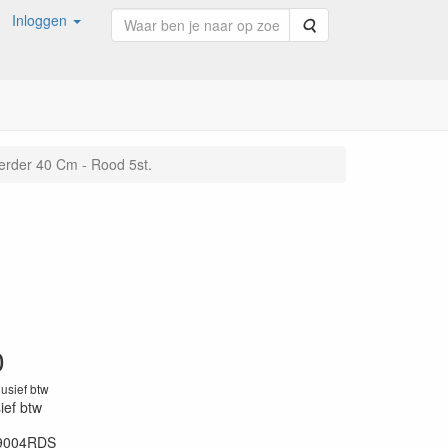
Inloggen
Zoeken
erder 40 Cm - Rood 5st.
0
lusief btw
sief btw
9004RDS