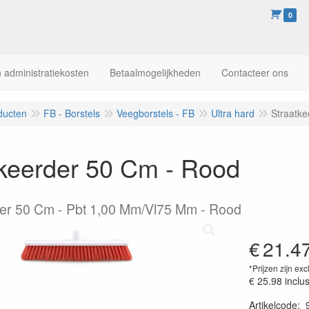
0
 administratiekosten
Betaalmogelijkheden
Contacteer ons
ducten
FB - Borstels
Veegborstels - FB
Ultra hard
Straatk
tkeerder 50 Cm - Rood
der 50 Cm - Pbt 1,00 Mm/Vl75 Mm - Rood
€
21.4
*Prijzen zijn exc
€ 25.98
inclu
Artikelcode
: