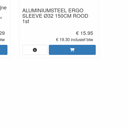
jne
ALUMINIUMSTEEL ERGO
SLEEVE Ø32 150CM ROOD
ze
1st
.29
€ 15.95
btw
€ 19.30 inclusief btw