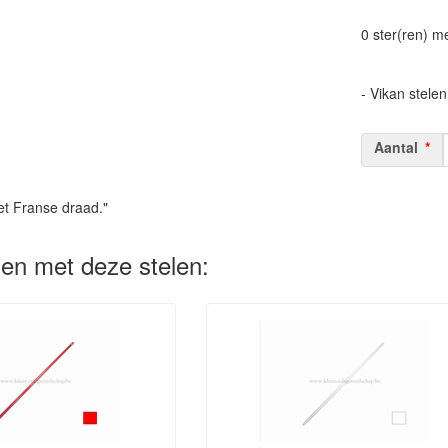
Prijszetting 
0 ster(ren) m
- Vikan stelen
Aantal
et Franse draad."
en met deze stelen: