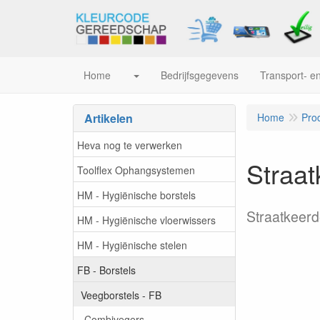
Home
Bedrijfsgegevens
Transport- en
Artikelen
Home
Pro
Heva nog te verwerken
Straa
Toolflex Ophangsystemen
HM - Hygiënische borstels
Straatkeer
HM - Hygiënische vloerwissers
HM - Hygiënische stelen
FB - Borstels
Veegborstels - FB
Combivegers