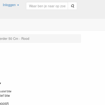
Inloggen
Zoeken
eerder 50 Cm - Rood
7
lusief btw
sief btw
9005R