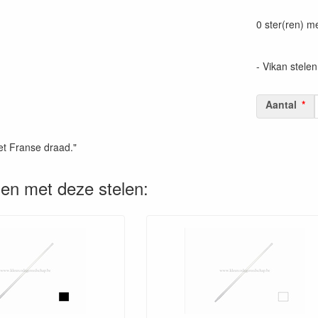
Prijszetting 
0 ster(ren) m
- Vikan stelen
Aantal
et Franse draad."
en met deze stelen: