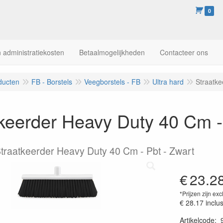
0
 administratiekosten
Betaalmogelijkheden
Contacteer ons
ducten
FB - Borstels
Veegborstels - FB
Ultra hard
Straatke
keerder Heavy Duty 40 Cm -
Straatkeerder Heavy Duty 40 Cm - Pbt - Zwart
€
23.2
*Prijzen zijn exc
€ 28.17
inclu
Artikelcode
: