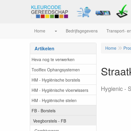
Home
Bedrijfsgegevens
Transport- en
Artikelen
Home
Pro
Heva nog te verwerken
Straat
Toolflex Ophangsystemen
HM - Hygiënische borstels
Hygienic - 
HM - Hygiënische vloerwissers
HM - Hygiënische stelen
FB - Borstels
Veegborstels - FB
Combivegers