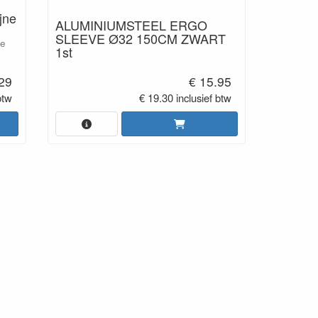
jne
ALUMINIUMSTEEL ERGO
SLEEVE Ø32 150CM ZWART
ze
1st
.29
€ 15.95
btw
€ 19.30 inclusief btw