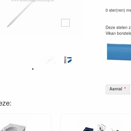
Prijszetting 
0 ster(ren) m
Deze stelen z
Vikan borstels
Aantal
eze: