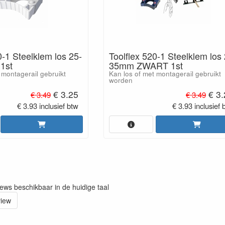
0-1 Steelklem los 25-
Toolflex 520-1 Steelklem los
1st
35mm ZWART 1st
 montagerail gebruikt
Kan los of met montagerail gebruikt
worden
€ 3.25
€ 3.
€ 3.49
€ 3.49
€ 3.93 inclusief btw
€ 3.93 inclusief 
iews beschikbaar in de huidige taal
view