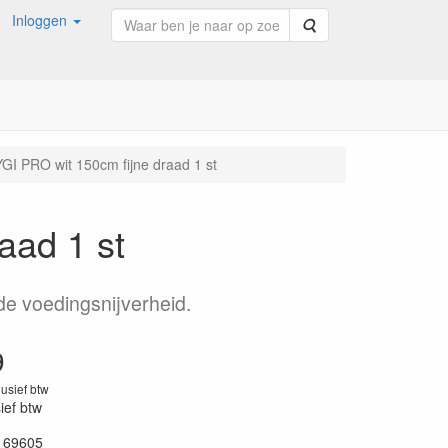
Inloggen
Zoeken
YGI PRO wit 150cm fijne draad 1 st
aad 1 st
 de voedingsnijverheid.
9
lusief btw
sief btw
169605