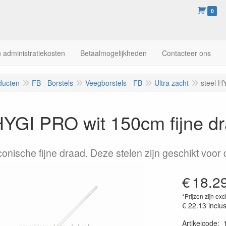
0
 administratiekosten
Betaalmogelijkheden
Contacteer ons
ducten
FB - Borstels
Veegborstels - FB
Ultra zacht
steel H
HYGI PRO wit 150cm fijne dr
conische fijne draad. Deze stelen zijn geschikt voor
€
18.2
*Prijzen zijn exc
€ 22.13
inclu
Artikelcode
: