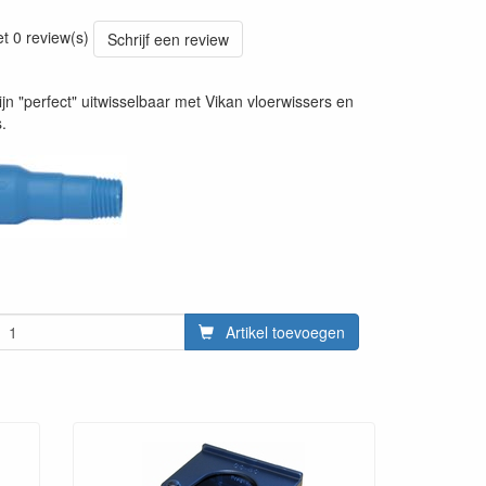
20241030
et 0 review(s)
Schrijf een review
ijn "perfect" uitwisselbaar met Vikan vloerwissers en
.
Artikel toevoegen