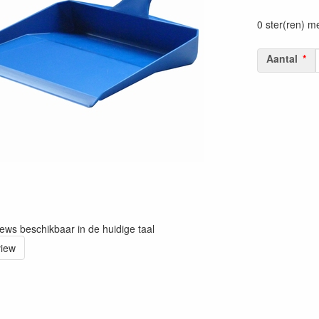
Prijszetting 
0 ster(ren) m
Aantal
iews beschikbaar in de huidige taal
view