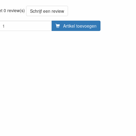
20220428
et 0 review(s)
Schrijf een review
Artikel toevoegen