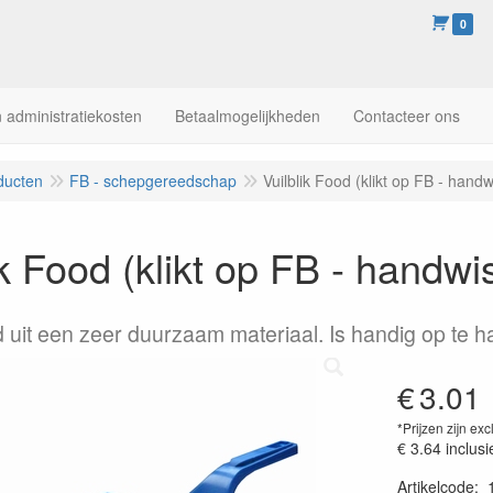
0
 administratiekosten
Betaalmogelijkheden
Contacteer ons
ducten
FB - schepgereedschap
Vuilblik Food (klikt op FB - handw
ik Food (klikt op FB - handwi
 uit een zeer duurzaam materiaal. Is handig op te 
€
3.01
*Prijzen zijn exc
€ 3.64
inclusi
Artikelcode
: