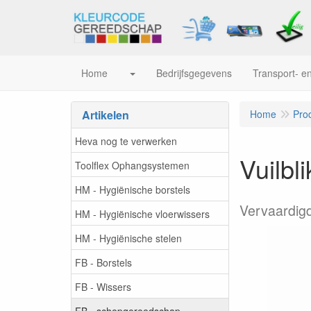
Home
Bedrijfsgegevens
Transport- en
Artikelen
Home
Pro
Heva nog te verwerken
Vuilbl
Toolflex Ophangsystemen
HM - Hygiënische borstels
Vervaardigd
HM - Hygiënische vloerwissers
HM - Hygiënische stelen
FB - Borstels
FB - Wissers
FB - schepgereedschap