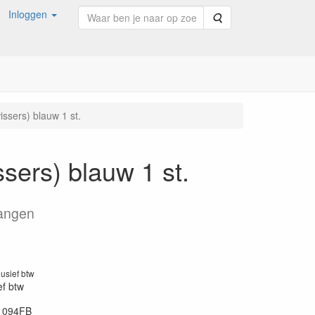
Inloggen
Zoeken
issers) blauw 1 st.
ssers) blauw 1 st.
hangen
lusief btw
ef btw
1094FB