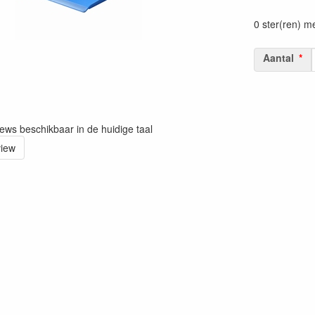
Prijszetting 
0 ster(ren) m
Aantal
iews beschikbaar in de huidige taal
view