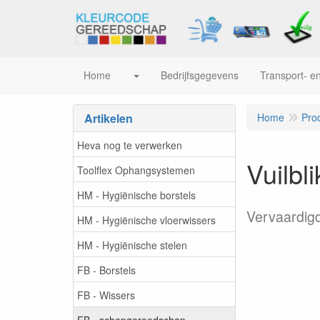
Home
Bedrijfsgegevens
Transport- en
Artikelen
Home
Pro
Heva nog te verwerken
Vuilbl
Toolflex Ophangsystemen
HM - Hygiënische borstels
Vervaardigd
HM - Hygiënische vloerwissers
HM - Hygiënische stelen
FB - Borstels
FB - Wissers
FB - schepgereedschap