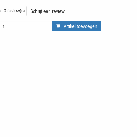
20220428
et 0 review(s)
Schrijf een review
Artikel toevoegen