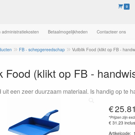
0
 administratiekosten
Betaalmogelijkheden
Contacteer ons
ducten
FB - schepgereedschap
Vuilblik Food (klikt op FB - hand
ik Food (klikt op FB - handwi
 uit een zeer duurzaam materiaal. Is handig op te 
€
25.8
*Prijzen zijn exc
€ 31.23
inclu
Artikelcode
: