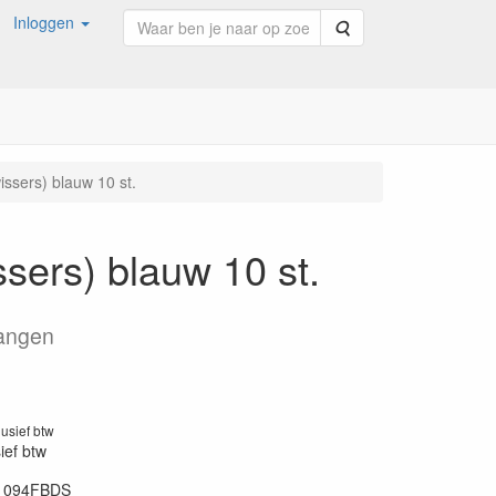
Inloggen
Zoeken
wissers) blauw 10 st.
ssers) blauw 10 st.
hangen
1
lusief btw
sief btw
1094FBDS