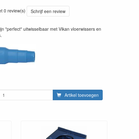
20241030
et 0 review(s)
Schrijf een review
ijn "perfect" uitwisselbaar met Vikan vloerwissers en
.
Artikel toevoegen