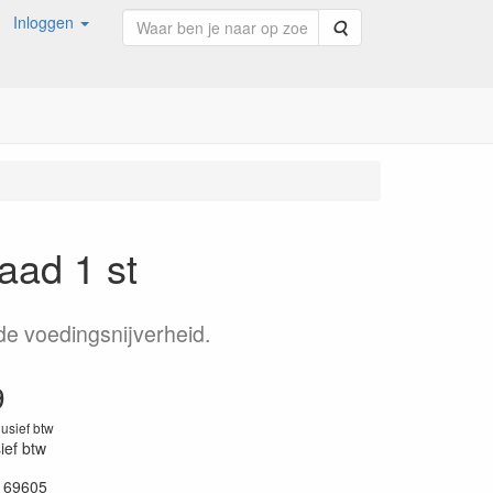
Inloggen
Zoeken
aad 1 st
 de voedingsnijverheid.
9
lusief btw
sief btw
169605