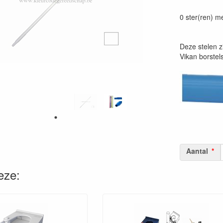
Prijszetting 
0 ster(ren) m
Deze stelen z
Vikan borstels
Aantal
eze: