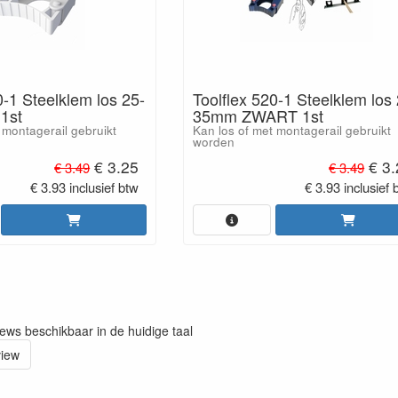
0-1 Steelklem los 25-
Toolflex 520-1 Steelklem los
1st
35mm ZWART 1st
 montagerail gebruikt
Kan los of met montagerail gebruikt
worden
€ 3.25
€ 3.
€ 3.49
€ 3.49
€ 3.93 inclusief btw
€ 3.93 inclusief 
iews beschikbaar in de huidige taal
view