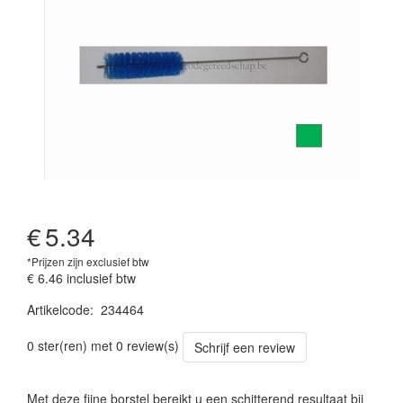
€
5.34
*Prijzen zijn exclusief btw
€ 6.46
inclusief btw
Artikelcode
:
234464
Prijszetting 20241030
0 ster(ren) met 0 review(s)
Schrijf een review
Met deze fijne borstel bereikt u een schitterend resultaat bij