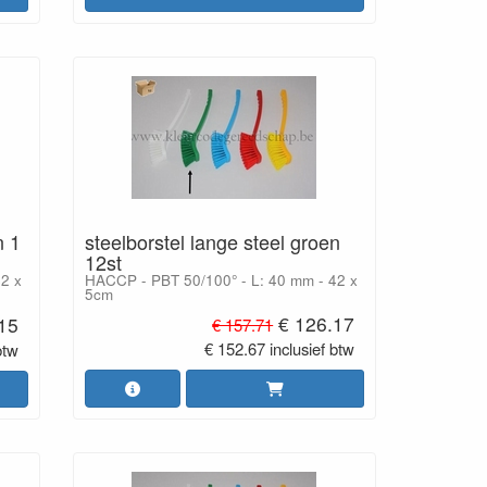
steelborstel lange steel groen
n 1
12st
HACCP - PBT 50/100° - L: 40 mm - 42 x
2 x
5cm
€ 126.17
.15
€ 157.71
€ 152.67 inclusief btw
btw