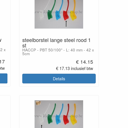
w
steelborstel lange steel rood 1
st
2 x
HACCP - PBT 50/100° - L: 40 mm - 42 x
5cm
17
€ 14.15
btw
€ 17.13 inclusief btw
Details