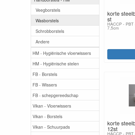
Veegborstels
korte steel
st
Wasborstels
HACCP - PBT 5
7,5cm
Schrobborstels
Andere
HM - Hygiënische vloerwissers
HM - Hygiënische stelen
FB - Borstels
FB - Wissers
FB - schepgereedschap
Vikan - Vloerwissers
Vikan - Borstels
korte steel
Vikan - Schuurpads
12st
HACCP - PBT 5