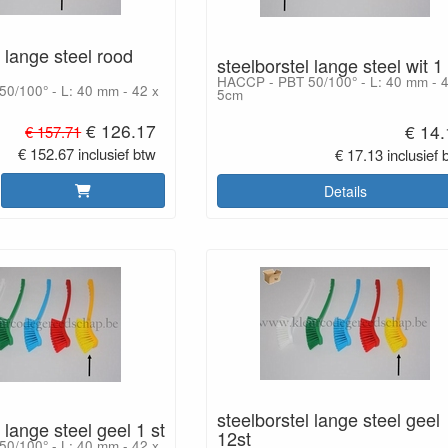
l lange steel rood
steelborstel lange steel wit 1 
HACCP - PBT 50/100° - L: 40 mm - 4
0/100° - L: 40 mm - 42 x
5cm
€ 126.17
€ 14
€ 157.71
€ 152.67 inclusief btw
€ 17.13 inclusief 
Details
steelborstel lange steel geel
 lange steel geel 1 st
12st
0/100° - L: 40 mm - 42 x