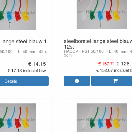
steelborstel lange steel blau
l lange steel blauw 1
12st
HACCP - PBT 50/100° - L: 40 mm - 4
0/100° - L: 40 mm - 42 x
5cm
€ 126.
€ 14.15
€ 157.71
€ 152.67 inclusief 
€ 17.13 inclusief btw
Details