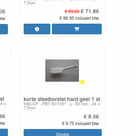
7,5cm
€ 71.86
.06
€ 89.83
€ 86.95 inclusief btw
btw
st
korte steelborstel hard geel 1 st
4 x
HACCP - PBT 50/100° - L: 30 mm - 24 x
7,5cm
.86
€ 8.06
btw
€ 9.75 inclusief btw
Details