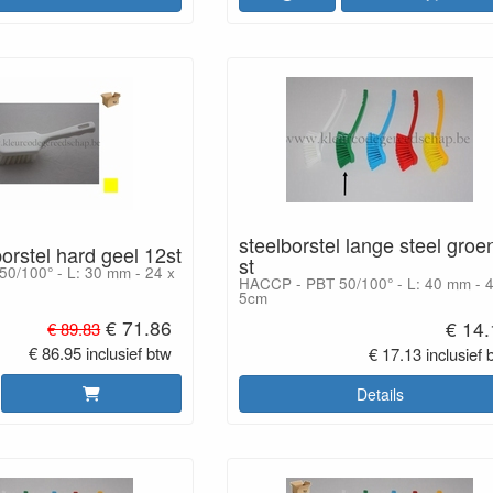
steelborstel lange steel groe
borstel hard geel 12st
st
0/100° - L: 30 mm - 24 x
HACCP - PBT 50/100° - L: 40 mm - 4
5cm
€ 71.86
€ 14
€ 89.83
€ 86.95 inclusief btw
€ 17.13 inclusief 
Details