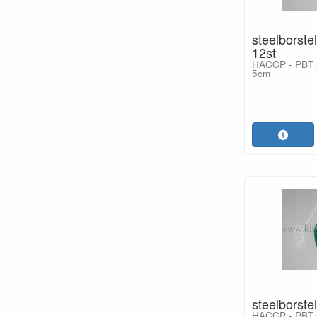
steelborste
12st
HACCP - PBT 5
5cm
steelborstel
HACCP - PBT 5