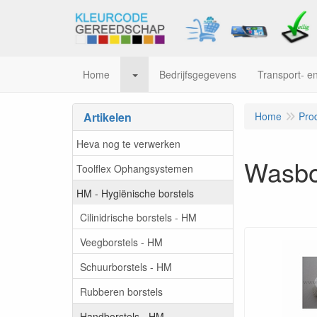
Home
Bedrijfsgegevens
Transport- en
Artikelen
Home
Pro
Heva nog te verwerken
Wasbo
Toolflex Ophangsystemen
HM - Hygiënische borstels
Cilinidrische borstels - HM
Veegborstels - HM
Schuurborstels - HM
Rubberen borstels
Handborstels - HM