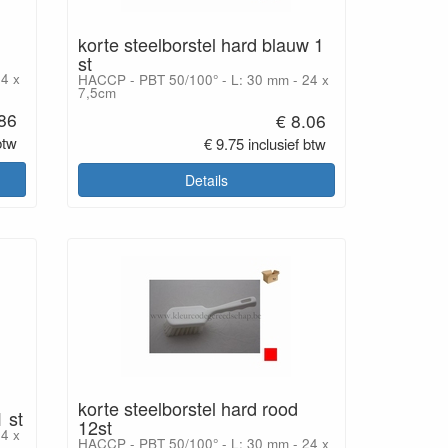
korte steelborstel hard blauw 1
st
4 x
HACCP - PBT 50/100° - L: 30 mm - 24 x
7,5cm
.86
€ 8.06
btw
€ 9.75 inclusief btw
Details
korte steelborstel hard rood
 st
12st
4 x
HACCP - PBT 50/100° - L: 30 mm - 24 x