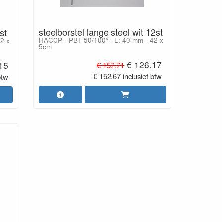
steelborstel lange steel wit 12st
st
HACCP - PBT 50/100° - L: 40 mm - 42 x
2 x
5cm
€ 126.17
.15
€ 157.71
€ 152.67 inclusief btw
btw