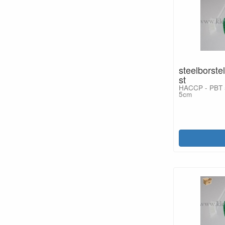
steelborste
st
HACCP - PBT 5
5cm