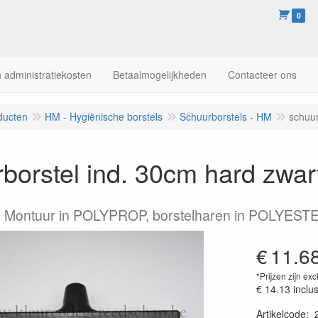
0
 administratiekosten
Betaalmogelijkheden
Contacteer ons
ducten
HM - Hygiënische borstels
Schuurborstels - HM
schuur
borstel ind. 30cm hard zwart
d. Montuur in POLYPROP, borstelharen in POLYEST
€
11.6
*Prijzen zijn exc
€ 14.13
inclu
Artikelcode
: