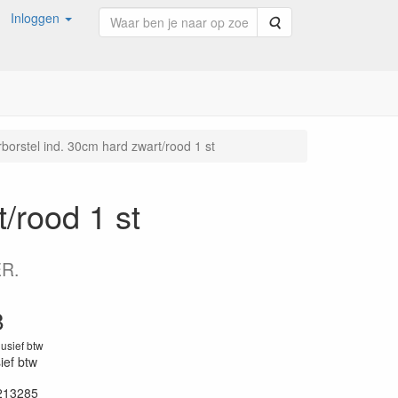
Inloggen
Zoeken
borstel ind. 30cm hard zwart/rood 1 st
/rood 1 st
ER.
8
lusief btw
sief btw
213285