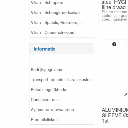
steel HYGI
Vikan - Schrapers
fijne draad 
Stelen met con
Vikan - Schepgereedschap
stelen zijn ges
voedingsnijver
Vikan - Spatels, Roerders, ...
Vikan - Condenstrekkers
Informatie
-
Bedrijfsgegevens
Transport- en administratiekosten
Betaalmogelijkheden
Contacteer ons
ALUMINIU
Algemene voorwaarden
SLEEVE Ø
Promotielinken
1st