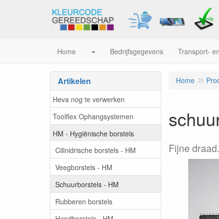
Home
Bedrijfsgegevens
Transport- en
Artikelen
Home
Pro
Heva nog te verwerken
schuur
Toolflex Ophangsystemen
HM - Hygiënische borstels
Fijne draa
Cilinidrische borstels - HM
Veegborstels - HM
Schuurborstels - HM
Rubberen borstels
Handborstels - HM