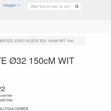
Inloggen
Zoeken
MSTEEL ERGO SLEEVE Ø32 150cM WIT 10st
E Ø32 150cM WIT
22
lusief btw
usief btw
ALU7054/150WDS