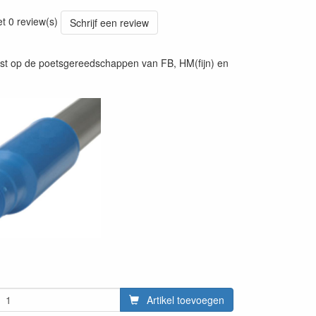
20220428
et 0 review(s)
Schrijf een review
ast op de poetsgereedschappen van FB, HM(fijn) en
Artikel toevoegen