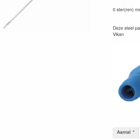
Prijszetting 
0 ster(ren) m
Deze steel p
Vikan
Aantal