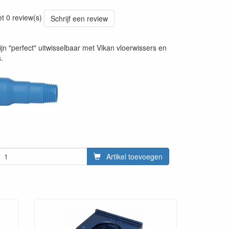
20241030
et 0 review(s)
Schrijf een review
ijn "perfect" uitwisselbaar met Vikan vloerwissers en
.
Artikel toevoegen