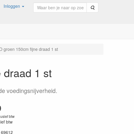
Inloggen
Zoeken
O groen 150cm fijne draad 1 st
 draad 1 st
 de voedingsnijverheid.
9
lusief btw
sief btw
169612