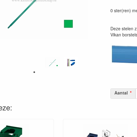
Prijszetting 
0 ster(ren) m
Deze stelen z
Vikan borstels
Aantal
eze: