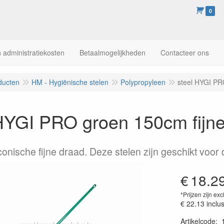
0
 administratiekosten
Betaalmogelijkheden
Contacteer ons
ducten
HM - Hygiënische stelen
Polypropyleen
steel HYGI PR
HYGI PRO groen 150cm fijne
conische fijne draad. Deze stelen zijn geschikt voor
€
18.2
*Prijzen zijn exc
€ 22.13
inclu
Artikelcode
: