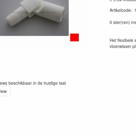
Artikelcode
:
0 ster(ren) m
Het flexibele 
vloerwisser p
iews beschikbaar in de huidige taal
view