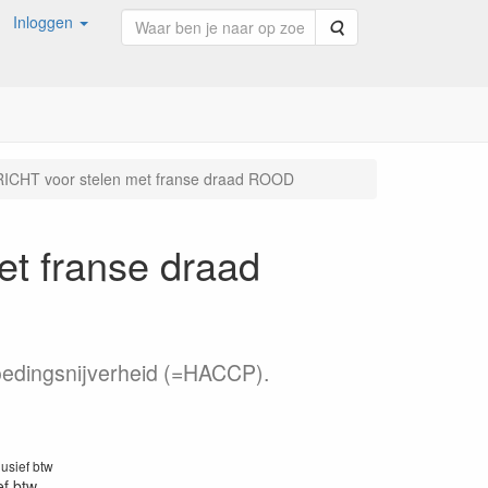
Inloggen
Zoeken
HT voor stelen met franse draad ROOD
 franse draad
voedingsnijverheid (=HACCP).
lusief btw
ef btw