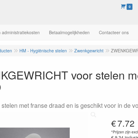
0
 administratiekosten
Betaalmogelijkheden
Contacteer ons
ducten
HM - Hygiënische stelen
Zwenkgewricht
ZWENKGEWRIC
GEWRICHT voor stelen met
D
stelen met franse draad en is geschikt voor in de 
€
7.72
*Prijzen zijn exc
€ 9.34
inclusi