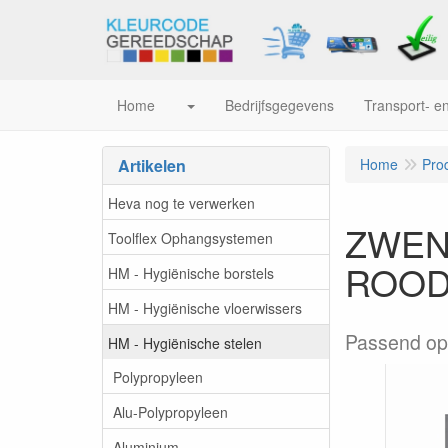
Home
Bedrijfsgegevens
Transport- en
Artikelen
Home
Pro
Heva nog te verwerken
ZWENK
Toolflex Ophangsystemen
ROO
HM - Hygiënische borstels
HM - Hygiënische vloerwissers
Passend op 
HM - Hygiënische stelen
Polypropyleen
Alu-Polypropyleen
Aluminium