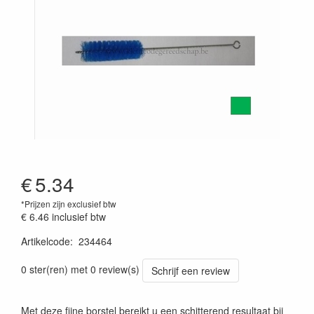
€
5.34
*Prijzen zijn exclusief btw
€ 6.46
inclusief btw
Artikelcode
:
234464
Prijszetting 20241030
0 ster(ren) met 0 review(s)
Schrijf een review
Met deze fijne borstel bereikt u een schitterend resultaat bij