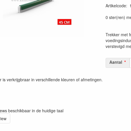
Artikelcode
:
Prijszetting 
0 ster(ren) m
Trekker met fr
voedingsindus
verstevigd me
Aantal
 is verkrijgbraar in verschillende kleuren of afmetingen.
iews beschikbaar in de huidige taal
view