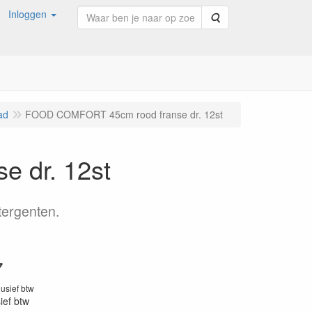
Inloggen
Zoeken
ad
FOOD COMFORT 45cm rood franse dr. 12st
 dr. 12st
tergenten.
7
lusief btw
sief btw