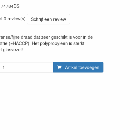
174784DS
20241030
et 0 review(s)
Schrijf een review
anse/fijne draad dat zeer geschikt is voor in de
trie (=HACCP). Het polypropyleen is sterkt
t glasvezel!
Artikel toevoegen