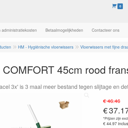
0
 administratiekosten
Betaalmogelijkheden
Contacteer ons
ducten
HM - Hygiënische vloerwissers
Vloerwissers met fijne dra
COMFORT 45cm rood franse
vacel 3x' is 3 maal meer bestand tegen slijtage en de
€ 46.46
€
37.1
*Prijzen zijn exc
€ 44.97
inclu