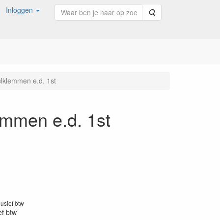
Inloggen
Zoeken
telklemmen e.d. 1st
lemmen e.d. 1st
lusief btw
ef btw