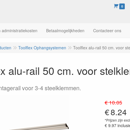
0
 administratiekosten
Betaalmogelijkheden
Contacteer ons
ducten
Toolflex Ophangsystemen
Toolflex alu-rail 50 cm. voor s
ex alu-rail 50 cm. voor stelk
ntagerail voor 3-4 steelklemmen.
€ 10.05
€
8.24
*Prijzen zijn exc
€ 9.97
inclusi