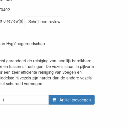
70402
20220427
et 0 review(s)
Schrijf een review
ikan Hygiënegereedschap
cht garandeert de reiniging van moeilijk bereikbare
r en tussen uitrustingen. De vezels staan in pijlvorm
r een zeer efficiënte reiniging van voegen en
iddelste rij vezels zijn harder dan de andere vezels
het schurend vermogen.
Artikel toevoegen