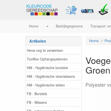
Home
Bedrijfsgegevens
Transport- en
Artikelen
Home
Pro
Heva nog te verwerken
Voegen
Toolflex Ophangsystemen
Groen
HM - Hygiënische borstels
HM - Hygiënische vloerwissers
Polyester v
HM - Hygiënische stelen
FB - Borstels
FB - Wissers
FB - schepgereedschap