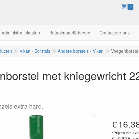
0
 administratiekosten
Betaalmogelijkheden
Contacteer ons
ducten
Vikan - Borstels
Andere borstels - Vikan
Voegenborstel
borstel met kniegewricht 2
ezels extra hard.
€
16.3
*Prijzen zijn exc
€ 19.82
inclu