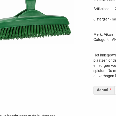
Artikelcode
:
Prijszetting 
0 ster(ren) m
Merk: Vikan
Categorie: V
Het kniegewri
plaatsen onde
en zorgen voo
spleten. De m
en verhogen 
Aantal
iews beschikbaar in de huidige taal