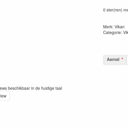
Prijszetting 
0 ster(ren) m
Merk: Vikan
Categorie: V
Aantal
iews beschikbaar in de huidige taal
view