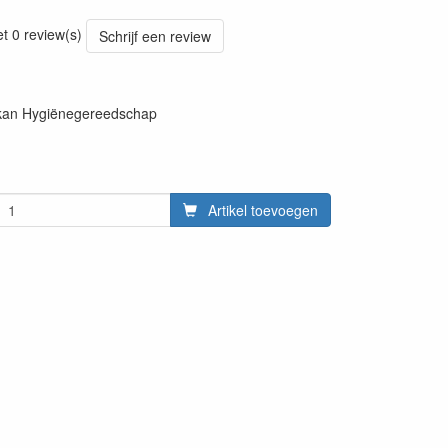
20220427
et 0 review(s)
Schrijf een review
ikan Hygiënegereedschap
Artikel toevoegen