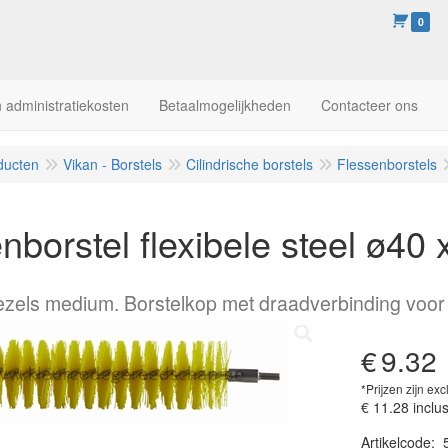
0
 administratiekosten
Betaalmogelijkheden
Contacteer ons
ducten
Vikan - Borstels
Cilindrische borstels
Flessenborstels
nborstel flexibele steel ø4
ezels medium. Borstelkop met draadverbinding voor f
€
9.32
*Prijzen zijn exc
€ 11.28
inclu
Artikelcode
: