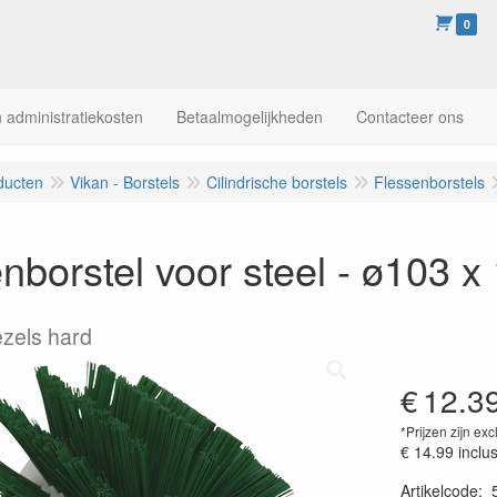
0
 administratiekosten
Betaalmogelijkheden
Contacteer ons
ducten
Vikan - Borstels
Cilindrische borstels
Flessenborstels
nborstel voor steel - ø103 
ezels hard
€
12.3
*Prijzen zijn exc
€ 14.99
inclu
Artikelcode
: