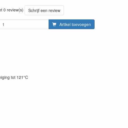
20220427
et 0 review(s)
Schrijf een review
Artikel toevoegen
niging tot 121°C