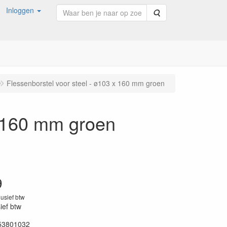
Inloggen
Zoeken
Flessenborstel voor steel - ø103 x 160 mm groen
x 160 mm groen
9
lusief btw
sief btw
53801032