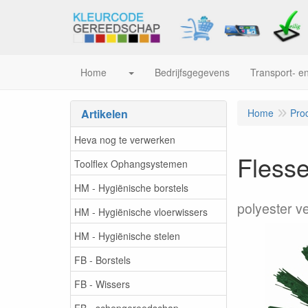
Home
Bedrijfsgegevens
Transport- en
Artikelen
Home
Pro
Heva nog te verwerken
Flesse
Toolflex Ophangsystemen
HM - Hygiënische borstels
polyester v
HM - Hygiënische vloerwissers
HM - Hygiënische stelen
FB - Borstels
FB - Wissers
FB - schepgereedschap