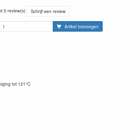
20220427
et 0 review(s)
Schrijf een review
Artikel toevoegen
niging tot 121°C