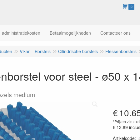
0
 administratiekosten
Betaalmogelijkheden
Contacteer ons
ducten
Vikan - Borstels
Cilindrische borstels
Flessenborstels
nborstel voor steel - ø50 x
ezels medium
€
10.6
*Prijzen zijn exc
€ 12.89
inclu
Artikelcode
: