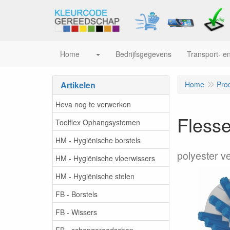
Home
Bedrijfsgegevens
Transport- en
Artikelen
Home
Pro
Heva nog te verwerken
Flesse
Toolflex Ophangsystemen
HM - Hygiënische borstels
polyester v
HM - Hygiënische vloerwissers
HM - Hygiënische stelen
FB - Borstels
FB - Wissers
FB - schepgereedschap