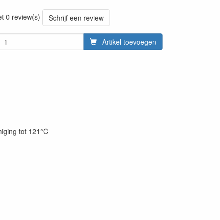
20220427
et 0 review(s)
Schrijf een review
Artikel toevoegen
niging tot 121°C