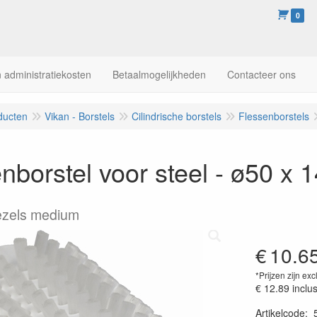
0
 administratiekosten
Betaalmogelijkheden
Contacteer ons
ducten
Vikan - Borstels
Cilindrische borstels
Flessenborstels
nborstel voor steel - ø50 x 
ezels medium
€
10.6
*Prijzen zijn exc
€ 12.89
inclu
Artikelcode
: