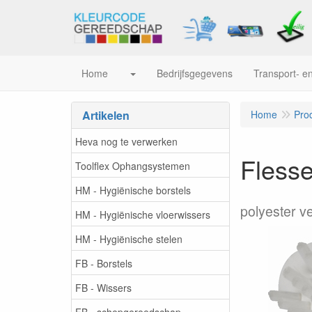
Home
Bedrijfsgegevens
Transport- en
Artikelen
Home
Pro
Heva nog te verwerken
Flesse
Toolflex Ophangsystemen
HM - Hygiënische borstels
polyester v
HM - Hygiënische vloerwissers
HM - Hygiënische stelen
FB - Borstels
FB - Wissers
FB - schepgereedschap