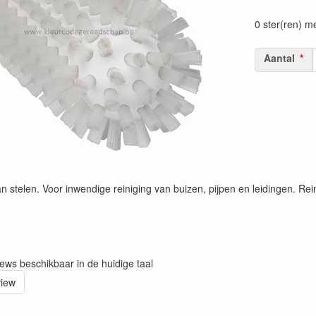
Prijszetting 
0 ster(ren) m
Aantal
an stelen. Voor inwendige reiniging van buizen, pijpen en leidingen. Rei
iews beschikbaar in de huidige taal
view