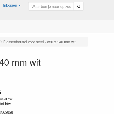
Inloggen
Zoeken
Flessenborstel voor steel - ø50 x 140 mm wit
140 mm wit
5
lusief btw
sief btw
5380505