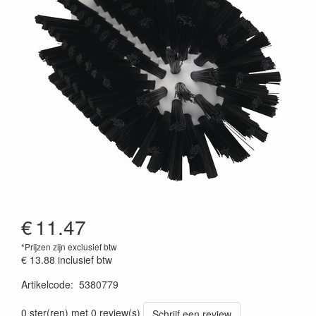
€
11.47
*Prijzen zijn exclusief btw
€ 13.88
inclusief btw
Artikelcode
:
5380779
Prijszetting 20220427
0 ster(ren) met 0 review(s)
Schrijf een review