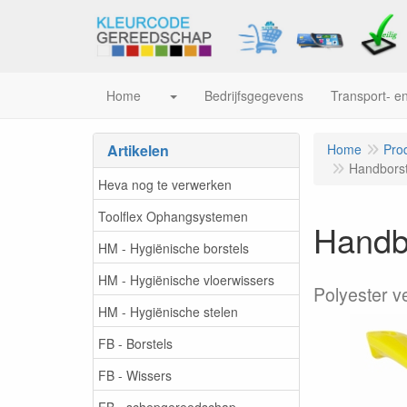
Home
Bedrijfsgegevens
Transport- en
Artikelen
Home
Pro
Handborst
Heva nog te verwerken
Toolflex Ophangsystemen
Handbo
HM - Hygiënische borstels
HM - Hygiënische vloerwissers
Polyester v
HM - Hygiënische stelen
FB - Borstels
FB - Wissers
FB - schepgereedschap