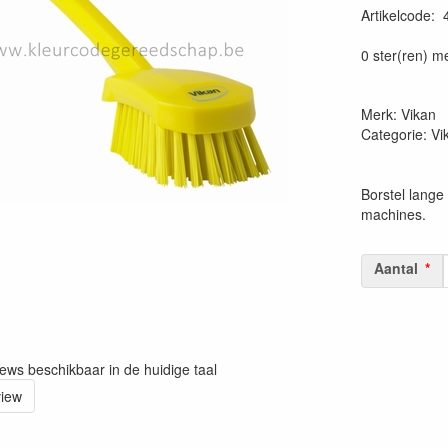
Artikelcode
:
Prijszetting 
0 ster(ren) m
Merk: Vikan
Categorie: V
Borstel lange 
machines.
Aantal
iews beschikbaar in de huidige taal
view