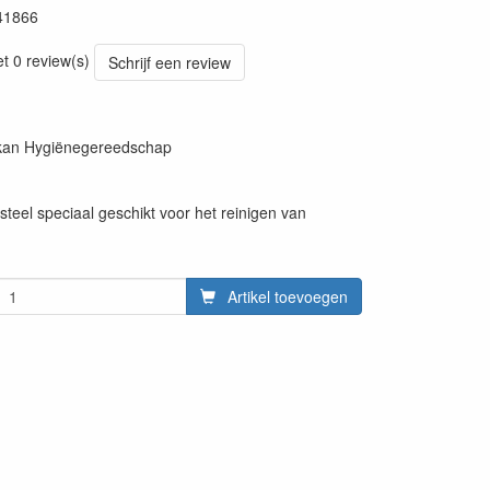
41866
20220427
et 0 review(s)
Schrijf een review
ikan Hygiënegereedschap
steel speciaal geschikt voor het reinigen van
Artikel toevoegen