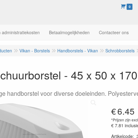
0
 administratiekosten
Betaalmogelijkheden
Contacteer ons
ducten
Vikan - Borstels
Handborstels - Vikan
Schrobborstels
huurborstel - 45 x 50 x 170
ige handborstel voor diverse doeleinden. Polyesterv
€
6.45
*Prijzen zijn exc
€ 7.81
inclusi
Artikelcode
: