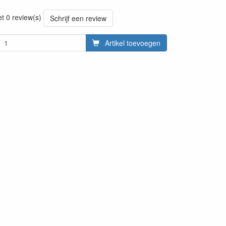
20220427
et 0 review(s)
Schrijf een review
Artikel toevoegen