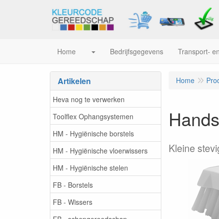
Home
Bedrijfsgegevens
Transport- en
Artikelen
Home
Pro
Heva nog te verwerken
Handsc
Toolflex Ophangsystemen
HM - Hygiënische borstels
Kleine stev
HM - Hygiënische vloerwissers
HM - Hygiënische stelen
FB - Borstels
FB - Wissers
FB - schepgereedschap