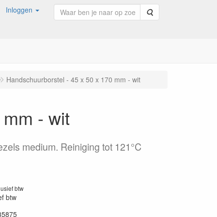
Inloggen
Zoeken
Handschuurborstel - 45 x 50 x 170 mm - wit
 mm - wit
ezels medium. Reiniging tot 121°C
lusief btw
ef btw
35875