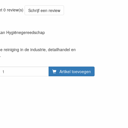
20220427
et 0 review(s)
Schrijf een review
ikan Hygiënegereedschap
e reiniging in de industrie, detailhandel en
.
Artikel toevoegen