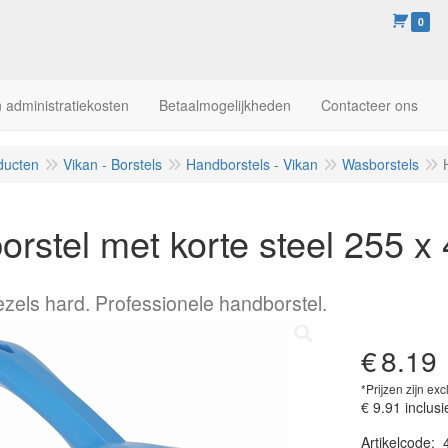
0
 administratiekosten
Betaalmogelijkheden
Contacteer ons
ducten
Vikan - Borstels
Handborstels - Vikan
Wasborstels
rstel met korte steel 255 
ezels hard. Professionele handborstel.
€
8.19
*Prijzen zijn exc
€ 9.91
inclusi
Artikelcode
: