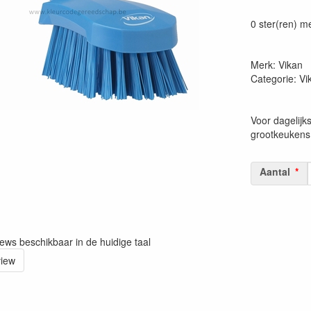
Prijszetting 
0 ster(ren) m
Merk: Vikan
Categorie: V
Voor dagelijks
grootkeukens
Aantal
iews beschikbaar in de huidige taal
view