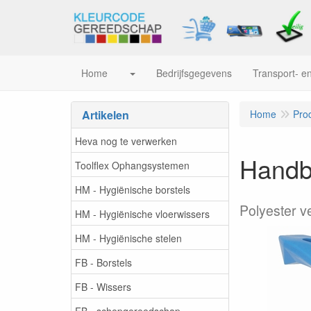
Home
Bedrijfsgegevens
Transport- en
Artikelen
Home
Pro
Heva nog te verwerken
Handbo
Toolflex Ophangsystemen
HM - Hygiënische borstels
Polyester v
HM - Hygiënische vloerwissers
HM - Hygiënische stelen
FB - Borstels
FB - Wissers
FB - schepgereedschap