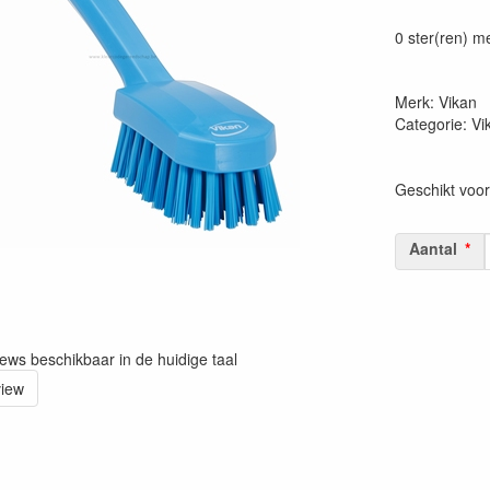
Prijszetting 
0 ster(ren) m
Merk: Vikan
Categorie: V
Geschikt voo
Aantal
iews beschikbaar in de huidige taal
view