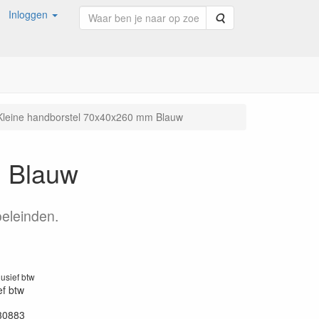
Inloggen
Zoeken
Kleine handborstel 70x40x260 mm Blauw
m Blauw
oeleinden.
lusief btw
ef btw
30883