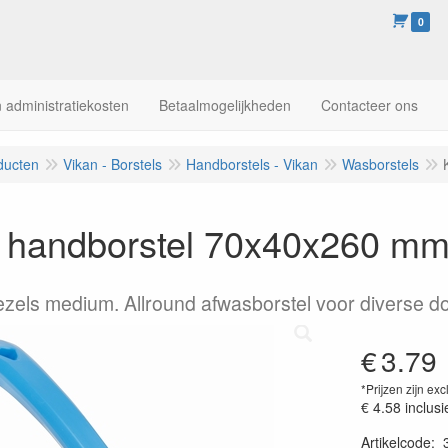
0
 administratiekosten
Betaalmogelijkheden
Contacteer ons
ducten
Vikan - Borstels
Handborstels - Vikan
Wasborstels
e handborstel 70x40x260 m
ezels medium. Allround afwasborstel voor diverse d
€
3.79
*Prijzen zijn exc
€ 4.58
inclusi
Artikelcode
: