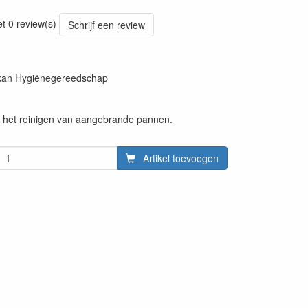
20220427
et 0 review(s)
Schrijf een review
ikan Hygiënegereedschap
r het reinigen van aangebrande pannen.
Artikel toevoegen