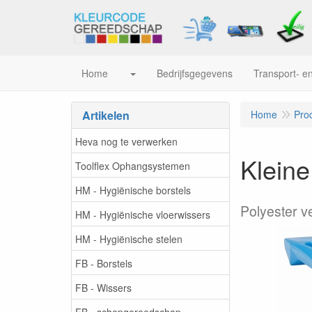
Home
Bedrijfsgegevens
Transport- en
Artikelen
Home
Pro
Heva nog te verwerken
Klein
Toolflex Ophangsystemen
HM - Hygiënische borstels
Polyester v
HM - Hygiënische vloerwissers
HM - Hygiënische stelen
FB - Borstels
FB - Wissers
FB - schepgereedschap