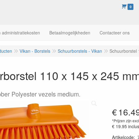
0
 administratiekosten
Betaalmogelijkheden
Contacteer ons
ducten
Vikan - Borstels
Schuurborstels - Vikan
Schuurborstel
borstel 110 x 145 x 245 mm
ber Polyester vezels medium.
€
16.4
*Prijzen zijn exc
€ 19.95
inclu
Artikelcode
: