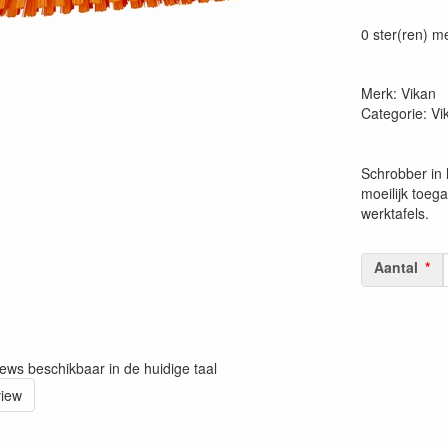
Prijszetting 
0 ster(ren) m
Merk: Vikan
Categorie: V
Schrobber in 
moeilijk toeg
werktafels.
Aantal
iews beschikbaar in de huidige taal
view