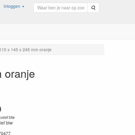
Inloggen
Zoeken
 110 x 145 x 245 mm oranje
 oranje
9
lusief btw
sief btw
70477