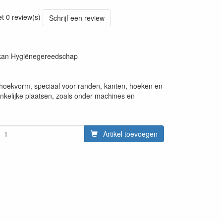
20220427
et 0 review(s)
Schrijf een review
ikan Hygiënegereedschap
hoekvorm, speciaal voor randen, kanten, hoeken en
ankelijke plaatsen, zoals onder machines en
Artikel toevoegen