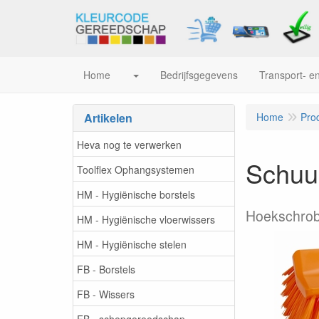
Home
Bedrijfsgegevens
Transport- en
Artikelen
Home
Pro
Heva nog te verwerken
Schuur
Toolflex Ophangsystemen
HM - Hygiënische borstels
Hoekschrob
HM - Hygiënische vloerwissers
HM - Hygiënische stelen
FB - Borstels
FB - Wissers
FB - schepgereedschap