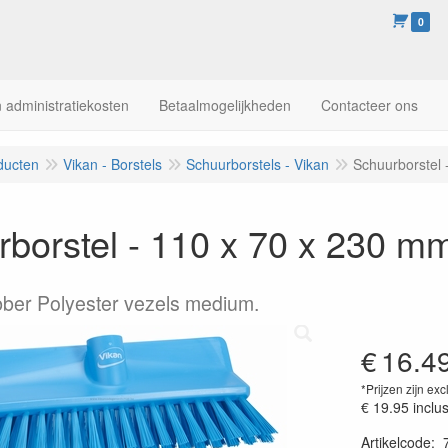
0
 administratiekosten
Betaalmogelijkheden
Contacteer ons
ducten
Vikan - Borstels
Schuurborstels - Vikan
Schuurborstel 
borstel - 110 x 70 x 230 m
ber Polyester vezels medium.
€
16.4
*Prijzen zijn exc
€ 19.95
inclu
Artikelcode
: