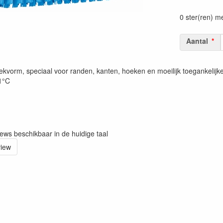
Prijszetting 
0 ster(ren) m
Aantal
ekvorm, speciaal voor randen, kanten, hoeken en moeilijk toegankelijk
21°C
iews beschikbaar in de huidige taal
view