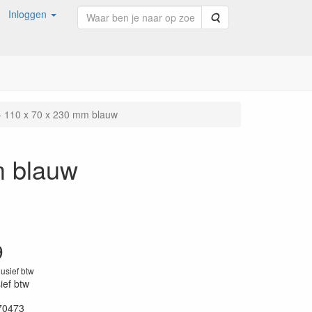
Inloggen
Zoeken
- 110 x 70 x 230 mm blauw
m blauw
9
lusief btw
sief btw
70473