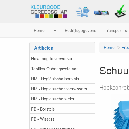
Home
Bedrijfsgegevens
Transport- en
Artikelen
Home
Pro
Heva nog te verwerken
Schuur
Toolflex Ophangsystemen
HM - Hygiënische borstels
Hoekschrob
HM - Hygiënische vloerwissers
HM - Hygiënische stelen
FB - Borstels
FB - Wissers
FB - schepgereedschap