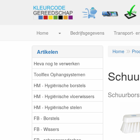
Home
Bedrijfsgegevens
Transport- en
Artikelen
Home
Pro
Heva nog te verwerken
Schuur
Toolflex Ophangsystemen
HM - Hygiënische borstels
Schuurborst
HM - Hygiënische vloerwissers
HM - Hygiënische stelen
FB - Borstels
FB - Wissers
FB - schepgereedschap