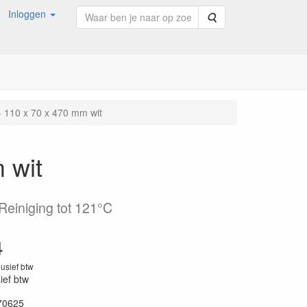
Inloggen
Zoeken
- 110 x 70 x 470 mm wit
 wit
Reiniging tot 121°C
4
lusief btw
sief btw
70625