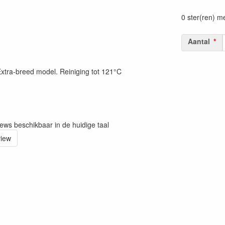
Prijszetting 
0 ster(ren) m
Aantal
Extra-breed model. Reiniging tot 121°C
iews beschikbaar in de huidige taal
view