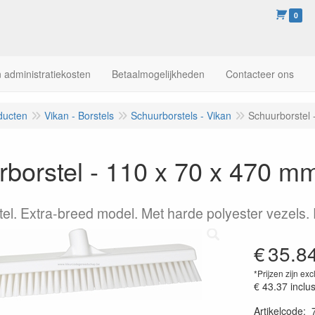
0
 administratiekosten
Betaalmogelijkheden
Contacteer ons
ducten
Vikan - Borstels
Schuurborstels - Vikan
Schuurborstel 
borstel - 110 x 70 x 470 mm
el. Extra-breed model. Met harde polyester vezels. 
€
35.8
*Prijzen zijn exc
€ 43.37
inclu
Artikelcode
: