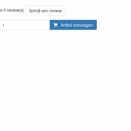
20220427
et 0 review(s)
Schrijf een review
Artikel toevoegen