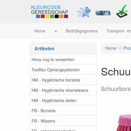
Home
Bedrijfsgegevens
Transport- en
Artikelen
Home
Pro
Heva nog te verwerken
Schuur
Toolflex Ophangsystemen
HM - Hygiënische borstels
Schuurborst
HM - Hygiënische vloerwissers
HM - Hygiënische stelen
FB - Borstels
FB - Wissers
FB - schepgereedschap