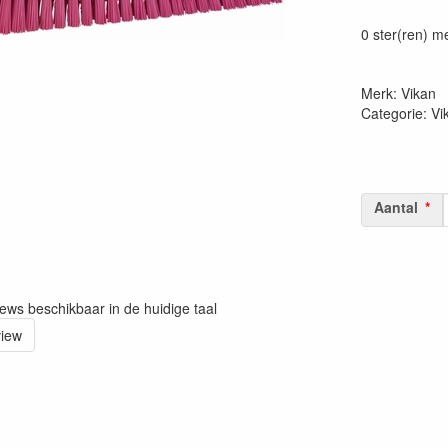
Prijszetting 
0 ster(ren) m
Merk: Vikan
Categorie: V
Aantal
iews beschikbaar in de huidige taal
view