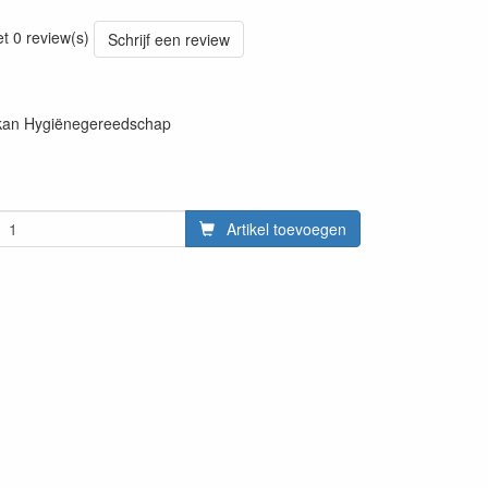
20220427
et 0 review(s)
Schrijf een review
ikan Hygiënegereedschap
Artikel toevoegen