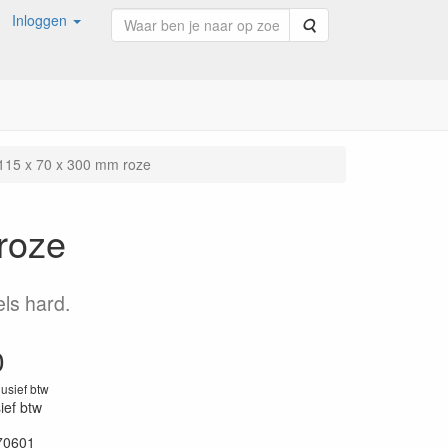
Inloggen
Zoeken
 115 x 70 x 300 mm roze
roze
els hard.
0
lusief btw
sief btw
70601