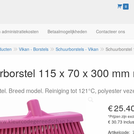
0
 administratiekosten
Betaalmogelijkheden
Contacteer ons
ducten
Vikan - Borstels
Schuurborstels - Vikan
Schuurborstel
borstel 115 x 70 x 300 mm 
el. Breed model. Reiniging tot 121°C, polyester vez
€
25.4
*Prijzen zijn exc
€ 30.73
inclu
Artikelcode
: