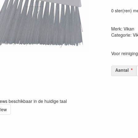
Prijszetting 
0 ster(ren) m
Merk: Vikan
Categorie: V
Voor reinigin
Aantal
iews beschikbaar in de huidige taal
view