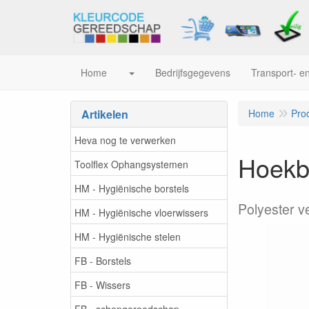
Home
Bedrijfsgegevens
Transport- en
Artikelen
Home
Pro
Heva nog te verwerken
Hoekb
Toolflex Ophangsystemen
HM - Hygiënische borstels
Polyester v
HM - Hygiënische vloerwissers
HM - Hygiënische stelen
FB - Borstels
FB - Wissers
FB - schepgereedschap