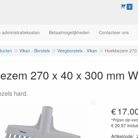
0
 administratiekosten
Betaalmogelijkheden
Contacteer ons
ducten
Vikan - Borstels
Veegborstels - Vikan
Hoekbezem 270 
ezem 270 x 40 x 300 mm W
ezels hard.
€
17.0
*Prijzen zijn exc
€ 20.57
inclu
Artikelcode
: