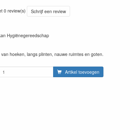
20220427
et 0 review(s)
Schrijf een review
ikan Hygiënegereedschap
g van hoeken, langs plinten, nauwe ruimtes en goten.
Artikel toevoegen