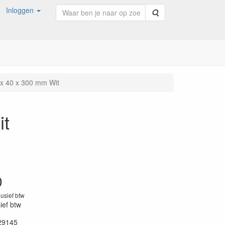
Inloggen
Zoeken
x 40 x 300 mm Wit
it
0
lusief btw
sief btw
29145