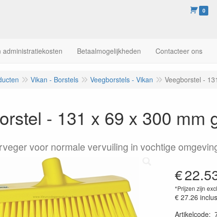
0
 administratiekosten
Betaalmogelijkheden
Contacteer ons
ducten
Vikan - Borstels
Veegborstels - Vikan
Veegborstel - 13
rstel - 131 x 69 x 300 mm 
rveger voor normale vervuiling in vochtige omgeving
€
22.5
*Prijzen zijn exc
€ 27.26
inclu
Artikelcode
: