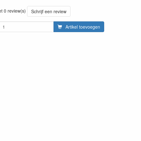
20220427
et 0 review(s)
Schrijf een review
Artikel toevoegen