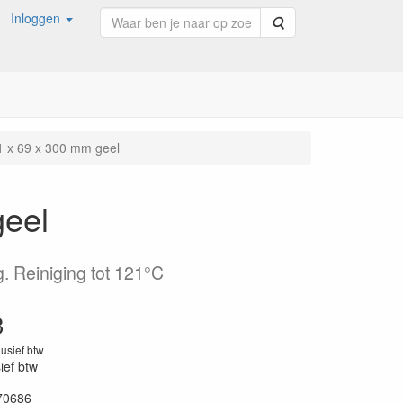
Inloggen
Zoeken
1 x 69 x 300 mm geel
geel
. Reiniging tot 121°C
3
lusief btw
sief btw
70686