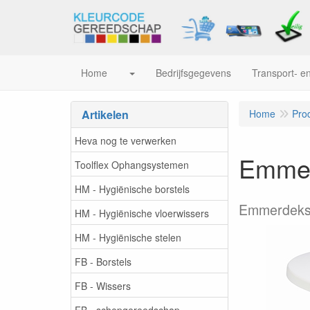
Home
Bedrijfsgegevens
Transport- en
Artikelen
Home
Pro
Heva nog te verwerken
Emmer
Toolflex Ophangsystemen
HM - Hygiënische borstels
Emmerdekse
HM - Hygiënische vloerwissers
HM - Hygiënische stelen
FB - Borstels
FB - Wissers
FB - schepgereedschap