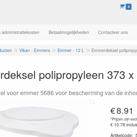
0
 administratiekosten
Betaalmogelijkheden
Contacteer ons
ducten
Vikan - Emmers
Emmer - 12 L
Emmerdeksel polipropy
deksel polipropyleen 373 x
l voor emmer 5686 voor bescherming van de inho
€
8.91
*Prijzen zijn exc
€ 10.78
inclu
Artikelcode
: