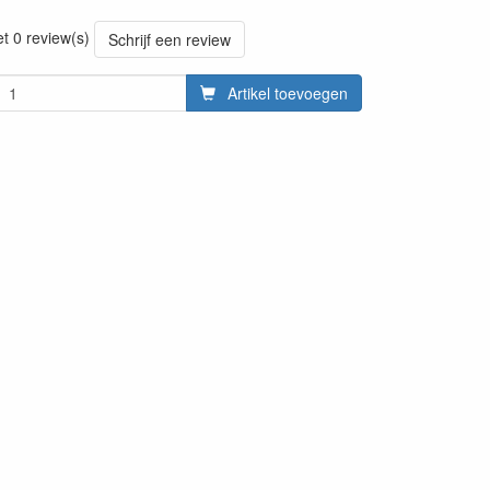
20220427
et 0 review(s)
Schrijf een review
Artikel toevoegen