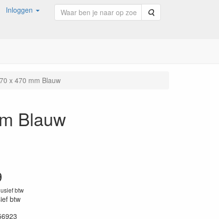
Inloggen
Zoeken
 470 x 470 mm Blauw
mm Blauw
9
lusief btw
sief btw
56923