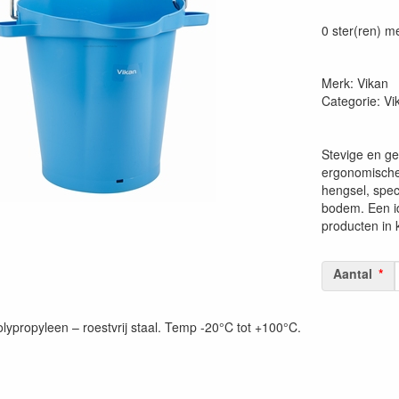
Prijszetting 
0 ster(ren) m
Merk: Vikan
Categorie: V
Stevige en ge
ergonomische 
hengsel, spec
bodem. Een id
producten in
Aantal
lypropyleen – roestvrij staal. Temp -20°C tot +100°C.