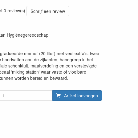
20220818
et 0 review(s)
Schrijf een review
ikan Hygiënegereedschap
gradueerde emmer (20 liter) met veel extra's: twee
handvatten aan de zijkanten, handgreep in het
iale schenktuit, maatverdeling en een verstevigde
eaal 'mixing station' waar vaste of vloeibare
 kunnen worden bereid en bewaard.
Artikel toevoegen