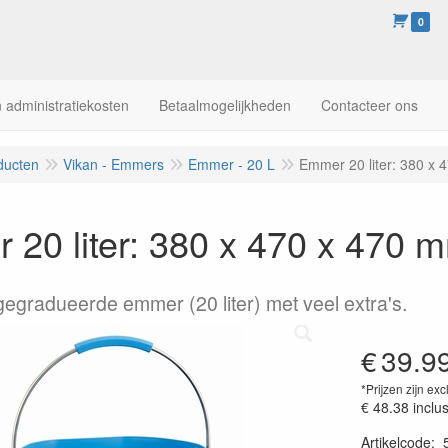
0
 administratiekosten
Betaalmogelijkheden
Contacteer ons
ducten
Vikan - Emmers
Emmer - 20 L
Emmer 20 liter: 380 x
20 liter: 380 x 470 x 470 
gegradueerde emmer (20 liter) met veel extra's.
€
39.9
*Prijzen zijn exc
€ 48.38
inclu
Artikelcode
: