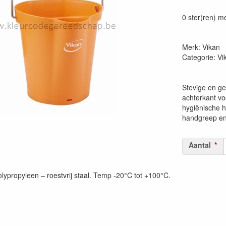
Prijszetting 
0 ster(ren) m
Merk: Vikan
Categorie: V
Stevige en ge
achterkant vo
hygiënische h
handgreep en
Aantal
lypropyleen – roestvrij staal. Temp -20°C tot +100°C.