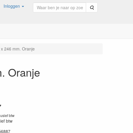
Inloggen
Zoeken
7 x 246 mm. Oranje
m. Oranje
7
lusief btw
sief btw
56887