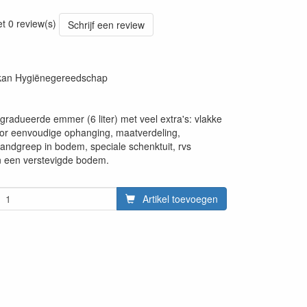
20220427
et 0 review(s)
Schrijf een review
ikan Hygiënegereedschap
gradueerde emmer (6 liter) met veel extra's: vlakke
or eenvoudige ophanging, maatverdeling,
andgreep in bodem, speciale schenktuit, rvs
 een verstevigde bodem.
Artikel toevoegen