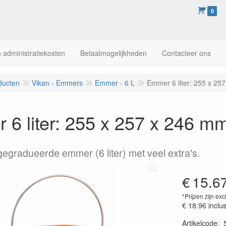
0
 administratiekosten
Betaalmogelijkheden
Contacteer ons
ducten
Vikan - Emmers
Emmer - 6 L
Emmer 6 liter: 255 x 25
6 liter: 255 x 257 x 246 m
gegradueerde emmer (6 liter) met veel extra's.
€
15.6
*Prijzen zijn exc
€ 18.96
inclu
Artikelcode
: