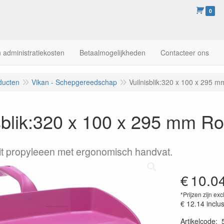
0
 administratiekosten
Betaalmogelijkheden
Contacteer ons
ducten
Vikan - Schepgereedschap
Vuilnisblik:320 x 100 x 295 
sblik:320 x 100 x 295 mm R
 uit propyleeen met ergonomisch handvat.
€
10.0
*Prijzen zijn exc
€ 12.14
inclu
Artikelcode
: