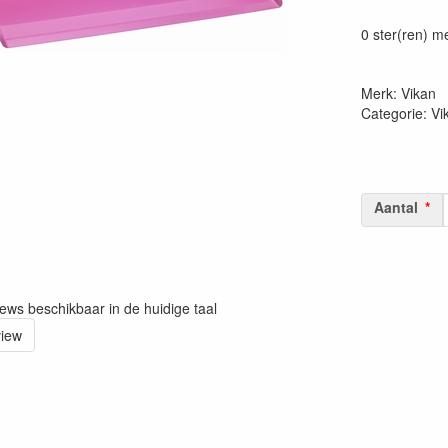
Prijszetting 
0 ster(ren) m
Merk: Vikan
Categorie: V
Aantal
iews beschikbaar in de huidige taal
view