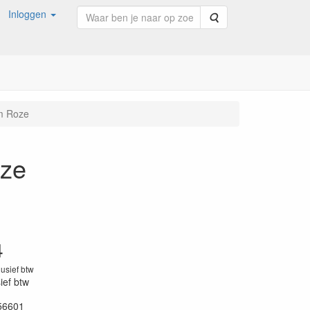
Inloggen
Zoeken
mm Roze
oze
4
lusief btw
sief btw
56601