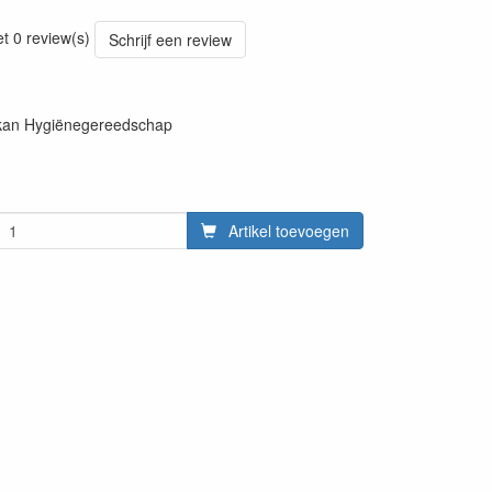
20220427
et 0 review(s)
Schrijf een review
ikan Hygiënegereedschap
Artikel toevoegen