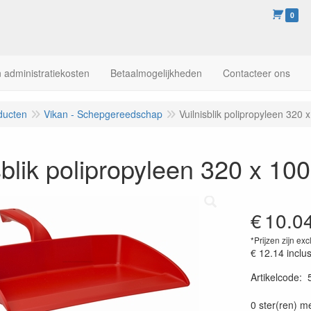
0
 administratiekosten
Betaalmogelijkheden
Contacteer ons
ducten
Vikan - Schepgereedschap
Vuilnisblik polipropyleen 320
sblik polipropyleen 320 x 1
€
10.0
*Prijzen zijn exc
€ 12.14
inclu
Artikelcode
:
Prijszetting 
0 ster(ren) m