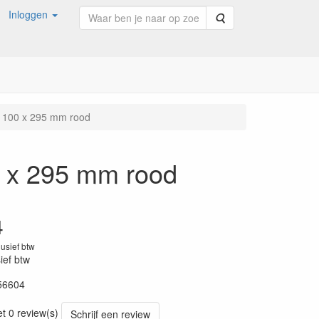
Inloggen
Zoeken
 x 100 x 295 mm rood
00 x 295 mm rood
4
lusief btw
sief btw
56604
20220427
et 0 review(s)
Schrijf een review