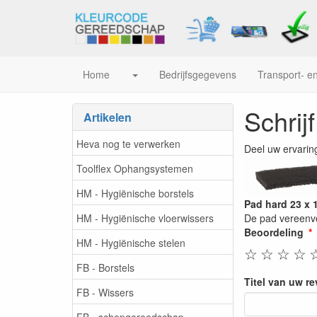
Home
Bedrijfsgegevens
Transport- en
Schrij
Artikelen
Heva nog te verwerken
Deel uw ervarin
Toolflex Ophangsystemen
HM - Hygiënische borstels
Pad hard 23 x 
HM - Hygiënische vloerwissers
De pad vereenvo
Beoordeling
HM - Hygiënische stelen
☆
☆
☆
☆
FB - Borstels
Titel van uw r
FB - Wissers
FB - schepgereedschap