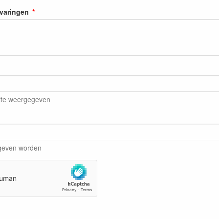
rvaringen
ite weergegeven
egeven worden